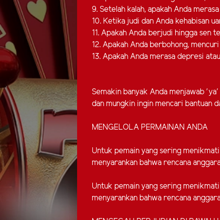
9. Setelah kalah, apakah Anda mera
10. Ketika judi dan Anda kehabisan u
11. Apakah Anda berjudi hingga sen t
12. Apakah Anda berbohong, mencuri
13. Apakah Anda merasa depresi atau
Semakin banyak Anda menjawab 'ya' 
dan mungkin ingin mencari bantuan dan
MENGELOLA PERMAINAN ANDA
Untuk pemain yang sering menikmati 
menyarankan bahwa rencana anggaran
Untuk pemain yang sering menikmati 
menyarankan bahwa rencana anggaran