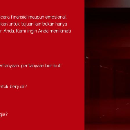
cara finansial maupun emosional.
an untuk tujuan lain bukan hanya
tar Anda. Kami ingin Anda menikmati
ertanyaan-pertanyaan berikut:
ntuk berjudi?
gia?