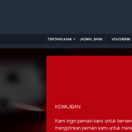
TENTANG KAMI
JADWAL BANK
VOUCHER88
KEWAJIBAN
Kami ingin pemain kami untuk berse
mengizinkan pemain kami untuk mene