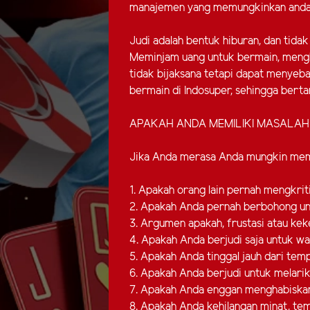
manajemen yang memungkinkan anda 
Judi adalah bentuk hiburan, dan tid
Meminjam uang untuk bermain, mengha
tidak bijaksana tetapi dapat menyeba
bermain di Indosuper, sehingga bert
APAKAH ANDA MEMILIKI MASALAH 
Jika Anda merasa Anda mungkin memil
1. Apakah orang lain pernah mengkrit
2. Apakah Anda pernah berbohong unt
3. Argumen apakah, frustasi atau ke
4. Apakah Anda berjudi saja untuk w
5. Apakah Anda tinggal jauh dari temp
6. Apakah Anda berjudi untuk melari
7. Apakah Anda enggan menghabiskan '
8. Apakah Anda kehilangan minat, tem