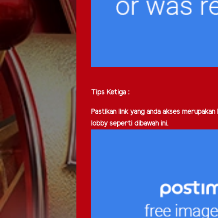
Tips Ketiga :
Pastikan link yang anda akses merupakan li
lobby seperti dibawah ini.