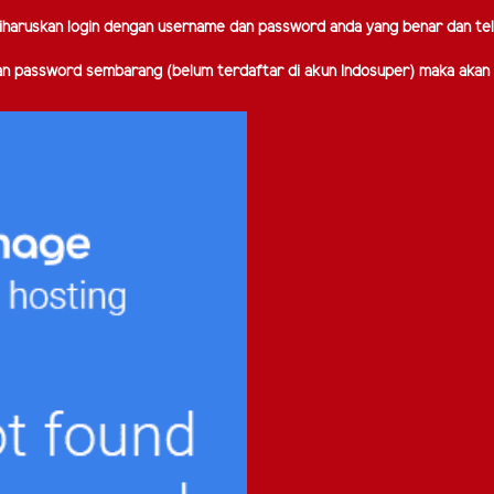
iharuskan login dengan username dan password anda yang benar dan tela
an password sembarang (belum terdaftar di akun Indosuper) maka akan