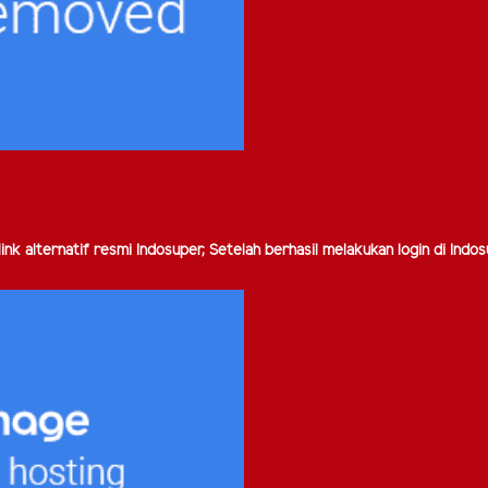
nk alternatif resmi Indosuper, Setelah berhasil melakukan login di Indos