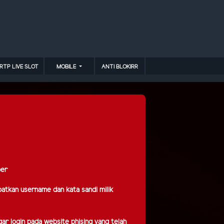
RTP LIVE SLOT
MOBILE
ANTI BLOKIRR
per
atkan username dan kata sandi milik
r login pada website phising yang telah