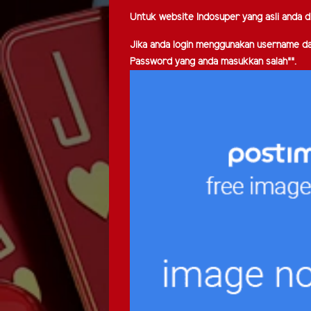
Untuk website Indosuper yang asli anda d
Jika anda login menggunakan username d
Password yang anda masukkan salah"".