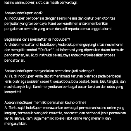
kasino online, poker, slot, dan masih banyak lagi.
Apakah IndoSuper legal?
A: IndoSuper beroperasi dengan lisensi resmi dan diatur oleh otoritas
perjudian yang terpercaya. Kami berkomitmen untuk memberikan
pengalaman bermain yang aman dan adil kepada semua anggota kami.
Bagaimana cara mendaftar di IndoSuper?
A: Untuk mendaftar di IndoSuper, Anda cukup mengunjungi situs resmi kami
dan mengklik tombol ""Daftar"". Isi informasi yang diperlukan dalam formulir
pendaftaran, lalu ikuti instruksi selanjutnya untuk menyelesaikan proses
pendaftaran.
Apakah IndoSuper menyediakan permainan judi olahraga?
A: Ya, di IndoSuper Anda dapat menikmati taruhan olahraga pada berbagai
jenis olahraga populer seperti sepak bola, bola basket, tenis, bulu tangkis, dan
masih banyak lagi. Kami menyediakan berbagai pasar taruhan dan odds yang
kompetitif.
Apakah IndoSuper memiliki permainan kasino online?
A: Tentu saja! IndoSuper menawarkan berbagai permainan kasino online yang
lengkap, termasuk blackjack, roulette, baccarat, dan berbagai jenis permainan
kartu lainnya. Kami juga memiliki koleksi slot online yang menarik dan
mengasyikkan.