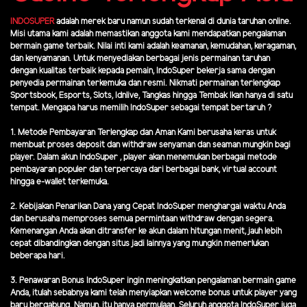
INDOSUPER
adalah merek baru namun sudah terkenal di dunia taruhan online.
Misi utama kami adalah memastikan anggota kami mendapatkan pengalaman
bermain game terbaik. Nilai inti kami adalah keamanan, kemudahan, keragaman,
dan kenyamanan. Untuk menyediakan berbagai jenis permainan taruhan
dengan kualitas terbaik kepada pemain, IndoSuper bekerja sama dengan
penyedia permainan terkemuka dan resmi. Nikmati permainan terlengkap
Sportsbook, Esports, Slots, Idnlive, Tangkas hingga Tembak Ikan hanya di satu
tempat. Mengapa harus memilih IndoSuper sebagai tempat bertaruh ?
1. Metode Pembayaran Terlengkap dan Aman Kami berusaha keras untuk
membuat proses deposit dan withdraw senyaman dan seaman mungkin bagi
player. Dalam akun IndoSuper , player akan menemukan berbagai metode
pembayaran populer dan terpercaya dari berbagai bank, virtual account
hingga e-wallet terkemuka.
2. Kebijakan Penarikan Dana yang Cepat IndoSuper menghargai waktu Anda
dan berusaha memproses semua permintaan withdraw dengan segera.
Kemenangan Anda akan ditransfer ke akun dalam hitungan menit, jauh lebih
cepat dibandingkan dengan situs jadi lainnya yang mungkin memerlukan
beberapa hari.
3. Penawaran Bonus IndoSuper ingin meningkatkan pengalaman bermain game
Anda, itulah sebabnya kami telah menyiapkan welcome bonus untuk player yang
baru bergabung. Namun, itu hanya permulaan. Seluruh anggota IndoSuper juga