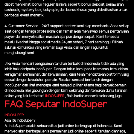
dapat menikmati bonus reguler lainnya, seperti bonus deposit, penawaran
cashback, mystery box, lucky spin, dan bonus khusus yang didedikasikan untuk
berbagai event menarik.
4. Customer Service - 24/7 support center kami siap membantu Anda setiap
saat dengan tenaga profesional dan ramah akan menjawab semua pertanyaan
player dan menyelesaikan masalah apa pun dengan cepat. Kami tersedia
melalui livechat hingga social media 24 jam sehari, 7 hari seminggu. Pilihlah
saluran komunikasi yang nyaman bagi Anda, dan jangan ragu untuk
menghubungi kami
Jika Anda mencari pengalaman taruhan terbaik di Indonesia, tidak ada yang
lebih baik daripada IndoSuper. Dengan fokus kami pada keamanan, kemudahan,
keragaman permainan, dan kenyamanan, kami telah menciptakan platform yang
sesuai dengan kebutuhan pemain. Rasakan sensasi bertaruh dengan
IndoSuper dan lihat mengapa kami menjadi pilihan utama bagi banyak pemain
di Indonesia. Bergabunglah dengan kami sekarang dan temukan dunia taruhan
online yang tak terbatas!
INDOSUPER
,
Raih hadiah menarik sekarang juga.
FAQ Seputar IndoSuper
INDOSUPER
Apa itu IndoSuper?
A: IndoSuper adalah sebuah situs judi online terlengkap di Indonesia. Kami
menyediakan berbagai jenis permainan judi online seperti taruhan olahraga,