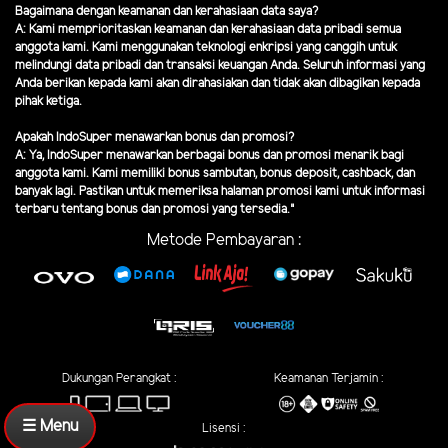
Bagaimana dengan keamanan dan kerahasiaan data saya?
A: Kami memprioritaskan keamanan dan kerahasiaan data pribadi semua
anggota kami. Kami menggunakan teknologi enkripsi yang canggih untuk
melindungi data pribadi dan transaksi keuangan Anda. Seluruh informasi yang
Anda berikan kepada kami akan dirahasiakan dan tidak akan dibagikan kepada
pihak ketiga.
Apakah IndoSuper menawarkan bonus dan promosi?
A: Ya, IndoSuper menawarkan berbagai bonus dan promosi menarik bagi
anggota kami. Kami memiliki bonus sambutan, bonus deposit, cashback, dan
banyak lagi. Pastikan untuk memeriksa halaman promosi kami untuk informasi
terbaru tentang bonus dan promosi yang tersedia."
Metode Pembayaran :
Dukungan Perangkat :
Keamanan Terjamin :
☰ Menu
Lisensi :