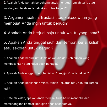
2. Apakah Anda pernah berbohong untuk menutupi jumlah uang atau
waktu yang telah anda habiskan untuk berjudi?
3. Argumen apakah, frustasi atau kekecewaan yang
membuat Anda ingin untuk berjudi?
4. Apakah Anda berjudi saja untuk waktu yang lama?
5. Apakah Anda tinggal jauh dari tempat kerja, kuliah
atau sekolah untuk berjudi?
6. Apakah Anda berjudi untuk melarikan diri dari kehidupan yang
membosankan atau hidup tidak bahagia?
7. Apakah Anda enggan menghabiskan 'uang judi' pada hal lain?
8. Apakah Anda kehilangan minat, teman keluarga atau hiburan karena
judi?
9. Setelah kalah, apakah Anda merasa Anda harus mencoba dan
memenangkan kembali kerugian anda secepatnya?