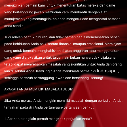
mengizinkan pemain kami untuk menentukan batas mereka dari game
yang bertanggung jawab, kemudian kami membantu dengan alat
manajemen yang memungkinkan anda mengatur dan mengontrol batasan
anda sendiri.
Judi adalah bentuk hiburan, dan tidak pernah harus menempatkan beban
pada kehidupan Anda baik secara finansial maupun emosional. Meminjam
uang untuk bermain, menghabiskan di atas anggaran atau menggunakan
uang yang dialokasikan untuk tujuan lain bukan hanya tidak bijaksana
tetapi dapat menyebabkan masalah yang signifikan untuk Anda dan orang
Indosuper
lain di sekitar Anda. Kami ingin Anda menikmati bermain di
,
sehingga bertaruh bertanggung jawab dan bersenang-senang!
APAKAH ANDA MEMILIKI MASALAH JUDI?
Jika Anda merasa Anda mungkin memiliki masalah dengan perjudian Anda,
tanyakan pada diri Anda pertanyaan-pertanyaan berikut:
1. Apakah orang lain pernah mengkritik perjudian Anda?