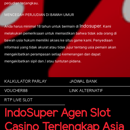
perjudian terjangkau.
MENCEGAH PERJUDIAN DI BAWAH UMUR
Indosuper
Anda harus minimal 18 tahun untuk bermain di
. Kami
melakukan pemeriksaan untuk memastikan bahwa tidak ada orang di
bawah usia hukum memiliki akses ke situs game kami. Penyediaan
informasi yang tidak akurat atau tidak jujur tentang usia pemain akan
mengakibatkan perampasan setiap kemenangan dan dapat
mengakibatkan sipil dan / atau tuntutan pidana.
KALKULATOR PARLAY
JADWAL BANK
VOUCHER88
LINK ALTERNATIF
RTP LIVE SLOT
IndoSuper Agen Slot
Casino Terlengkap Asia